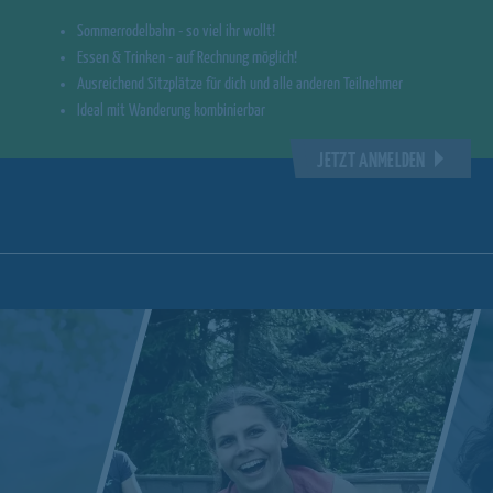
Sommerrodelbahn - so viel ihr wollt!
Essen & Trinken - auf Rechnung möglich!
Ausreichend Sitzplätze für dich und alle anderen Teilnehmer
Ideal mit Wanderung kombinierbar
JETZT ANMELDEN