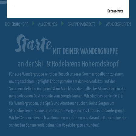
Datenschutz
HOHERODSKOPF
ALLGEMEINES
GRUPPENANGEBOTE
WANDERGRUPPEN
Starte
MIT DEINER WANDERGRUPPE
an der Ski- & Rodelarena Hoherodskopf
Für eure Wandergruppe wird der Besuch unserer Sommerrodelbahn zu einem
unvergesslichen Highlight! Erlebt gemeinsam den Nervenkitzel auf der
Sommerrodelbahn und genießt im Anschluss die idyllische Atmosphäre in der
nahe gelegenen Gastronomie zum Energietanken. Wir sind das perfekte Ziel
für Wandergruppen, die Spaß und Abenteuer suchen! Keine Sorgen um
Stornokosten – bei uns steht euer unvergessliches Erlebnis im Vordergrund.
Wir heißen euch herzlich willkommen und freuen uns darauf, mit euch eine der
schönsten Sommerrodelbahnen im Vogelsberg zu erkunden!