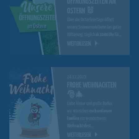
ÖFFNUNGSZEITEN AN
OSTERN 🐰
Über die Osterfeiertage öffnet
unsere Sommerrodelbahn bei guter
Witterung täglich
ab 10:00 Uhr
für…
WEITERLESEN
24.12.2025
FROHE WEIHNACHTEN
🎅🎄
Liebe kleine und große Rodler,
wir wünschen
euch und euren
Familien
ein wunderbares
Weihnachtsfest
…
WEITERLESEN