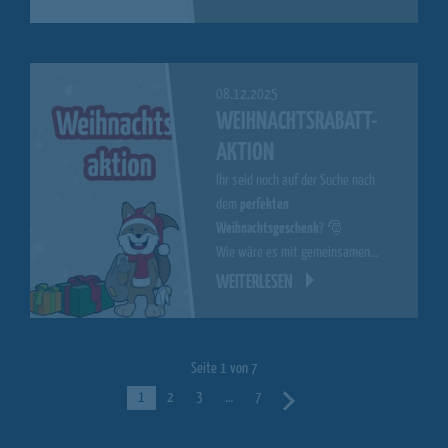
08.12.2025
WEIHNACHTSRABATT-
AKTION
Ihr seid noch auf der Suche nach
dem
perfekten
Weihnachtsgeschenk
? 🎅
Wie wäre es mit gemeinsamen…
WEITERLESEN
Seite 1 von 7
1
2
3
…
7
Nächste