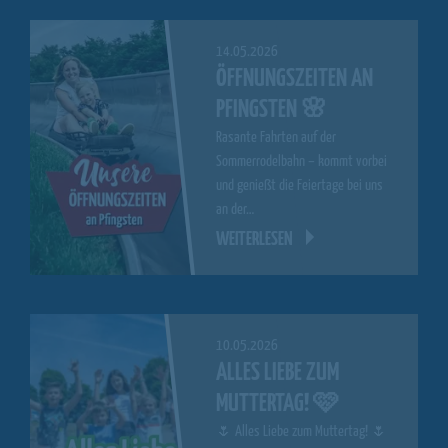
14.05.2026
ÖFFNUNGSZEITEN AN
PFINGSTEN 🌸
Rasante Fahrten auf der
Sommerrodelbahn – kommt vorbei
und genießt die Feiertage bei uns
an der…
WEITERLESEN
10.05.2026
ALLES LIEBE ZUM
MUTTERTAG! 🩷
🌷 Alles Liebe zum Muttertag! 🌷