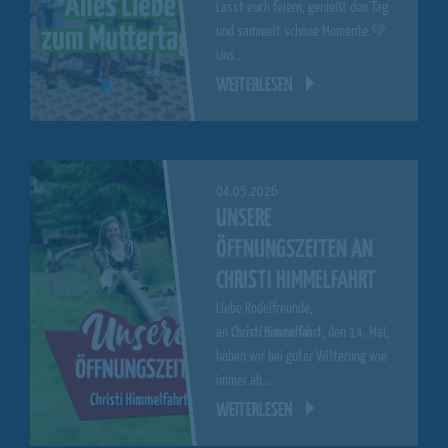
Lasst euch feiern, genießt den Tag
und sammelt schöne Momente.💚
Uns…
WEITERLESEN
04.05.2026
UNSERE
ÖFFNUNGSZEITEN AN
CHRISTI HIMMELFAHRT
Liebe Rodelfreunde,
an
Christi Himmelfahrt
, den 14. Mai,
haben wir bei guter Witterung wie
immer ab…
WEITERLESEN