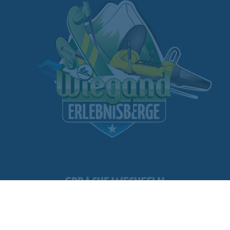
SPRACHE WECHSELN
1
WETTER
WEBCAM
ANLAGEN GEÖFFNET
WEBSHOP