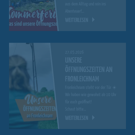
aus dem Alltag und rein ins
Abenteuer!…
WEITERLESEN
27.05.2026
UNSERE
ÖFFNUNGSZEITEN AN
FRONLEICHNAM
Fronleichnam steht vor der Tür ☀️
Wir haben wie gewohnt ab 10 Uhr
für euch geöffnet!
Schaut bitte…
WEITERLESEN