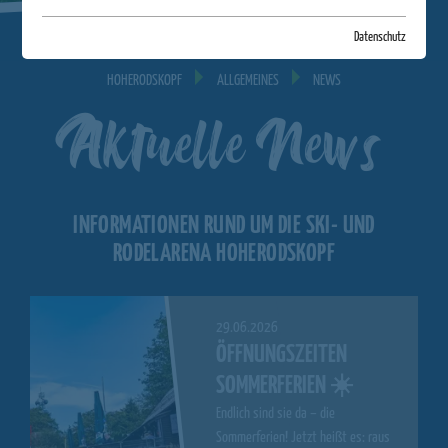
Datenschutz
HOHERODSKOPF
ALLGEMEINES
NEWS
Aktuelle News
INFORMATIONEN RUND UM DIE SKI- UND
RODELARENA HOHERODSKOPF
29.06.2026
ÖFFNUNGSZEITEN
SOMMERFERIEN ☀️
Endlich sind sie da – die
Sommerferien! Jetzt heißt es: raus