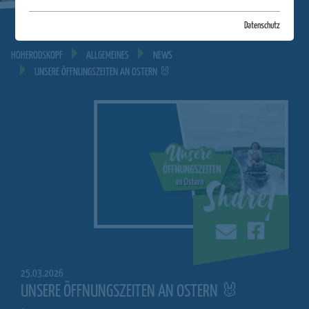
Datenschutz
HOHERODSKOPF
ALLGEMEINES
NEWS
UNSERE ÖFFNUNGSZEITEN AN OSTERN 🐰
Share!
25.03.2026
UNSERE ÖFFNUNGSZEITEN AN OSTERN 🐰