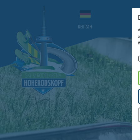
DEUTSCH
A
a
W