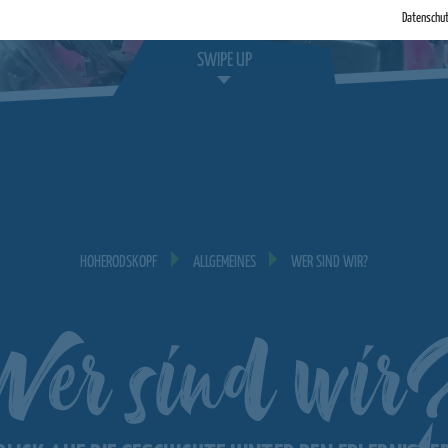
Datenschu
SWIPE UP
HOHERODSKOPF
ALLGEMEINES
WER SIND WIR?
er sind wir