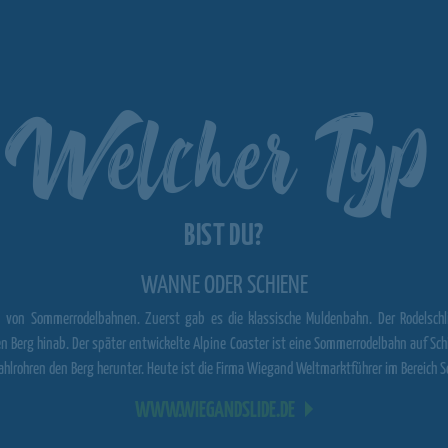
Welcher Typ
BIST DU?
WANNE ODER SCHIENE
 von Sommerrodelbahnen. Zuerst gab es die klassische Muldenbahn. Der Rodelschli
 Berg hinab. Der später entwickelte Alpine Coaster ist eine Sommerrodelbahn auf Schi
stahlrohren den Berg herunter. Heute ist die Firma Wiegand Weltmarktführer im Bereich
WWW.WIEGANDSLIDE.DE