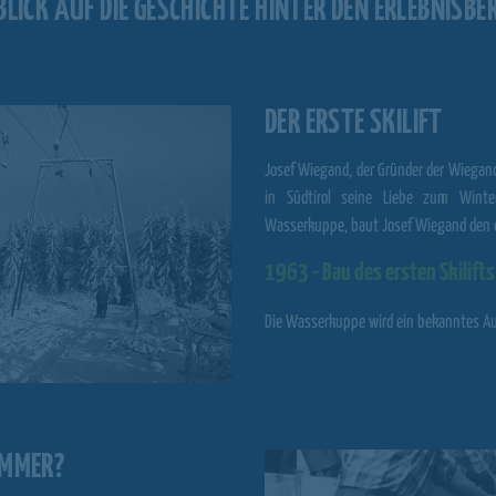
 BLICK AUF DIE GESCHICHTE HINTER DEN ERLEBNISBE
DER ERSTE SKILIFT
Josef Wiegand, der Gründer der
Wiegand
in Südtirol seine Liebe zum Winte
Wasserkuppe, baut Josef Wiegand den er
1963 - Bau des ersten Skilift
Die
Wasserkuppe
wird ein bekanntes Aus
OMMER?