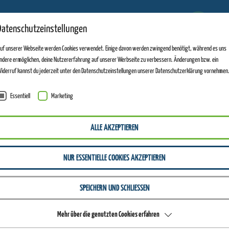
1
Datenschutzeinstellungen
ANLAGEN GEÖFFNET
uf unserer Webseite werden Cookies verwendet. Einige davon werden zwingend benötigt, während es uns
ndere ermöglichen, deine Nutzererfahrung auf unserer Werbseite zu verbessern. Änderungen bzw. ein
iderruf kannst du jederzeit unter den Datenschutzeinstellungen unserer Datenschutzerklärung vornehmen
Essentiell
Marketing
ALLE AKZEPTIEREN
NUR ESSENTIELLE COOKIES AKZEPTIEREN
SPEICHERN UND SCHLIESSEN
Mehr über die genutzten Cookies erfahren