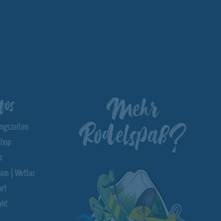
Mehr
fos
Rodelspaß?
ungszeiten
hop
e
am | Wetter
hrt
akt