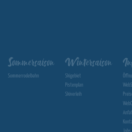
Sommersaison
Wintersaison
In
Sommerrodelbahn
Skigebiet
Öffn
Pistenplan
WebS
Skiverleih
Preis
WebC
Anfa
Kont
Jobs