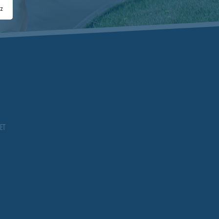
tz
ET