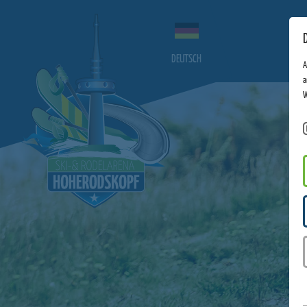
DEUTSCH
A
a
W