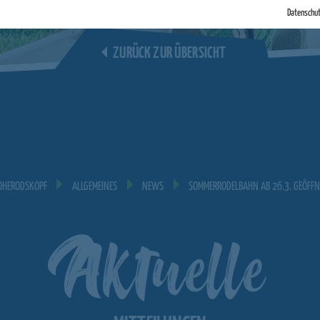
Datenschu
ZURÜCK ZUR ÜBERSICHT
OHERODSKOPF
ALLGEMEINES
NEWS
SOMMERRODELBAHN AB 26.3. GEÖFFN
Aktuelle